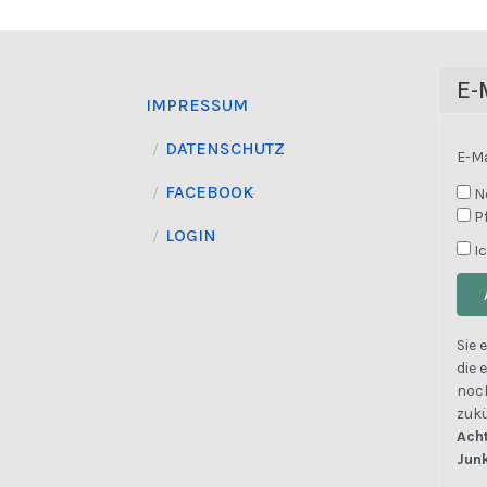
E-
IMPRESSUM
DATENSCHUTZ
E-Ma
FACEBOOK
N
P
LOGIN
Ic
Sie 
die 
noch
zukü
Acht
Jun