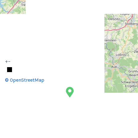
+
−
© OpenStreetMap