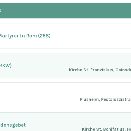
6
Märtyrer in Rom (258)
(RKW)
Kirche St. Franziskus, Cainsd
Piusheim, Pestalozzistr
edensgebet
Kirche St. Bonifatius, 