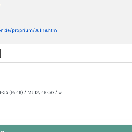
r
ron.de/proprium/Juli16.htm
4-55 (R: 49) / Mt 12, 46-50 / w