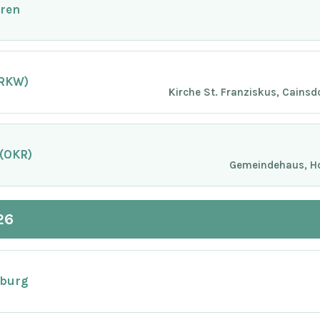
oren
(RKW)
Kirche St. Franziskus, Cainsd
 (OKR)
Gemeindehaus, Ho
26
sburg