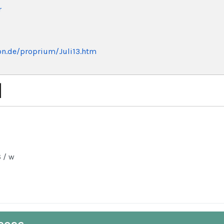
r
ron.de/proprium/Juli13.htm
6 / w