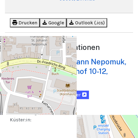
Drucken
Google
Outlook (.ics)
Beschreibung
Standortinformationen
Kirche St. Johann Nepomuk,
Liturgische
Leitung:
Katharinenkirchhof 10-12,
Organist:in:
08056, Zwickau
Kantor:in:
Lektor:innen:
Karte
Routenplaner
Fürbitten
vorbeten:
Vermeldungen:
Küster:in: