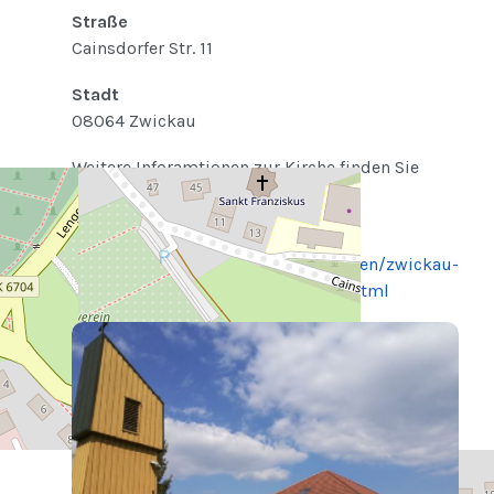
Straße
Cainsdorfer Str. 11
Stadt
08064 Zwickau
Weitere Inforamtionen zur Kirche finden Sie
hier:
https://www.heilige-familie-
zwickau.de/index.php/ortsgemeinden/zwickau-
st-franziskus/kirche-st-franziskus.html