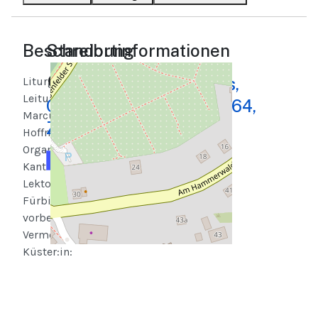
Beschreibung
Standortinformationen
Kirche St. Franziskus,
Liturgische
Leitung:
Cainsdorfer Str. 11, 08064,
Marcus
Zwickau
Hoffmann
Organist:in:
Karte
Routenplaner
Kantor:in:
Lektor:innen:
Fürbitten
vorbeten:
Vermeldungen:
Küster:in: