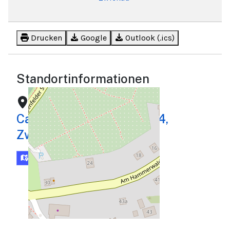
Drucken
Google
Outlook (.ics)
Standortinformationen
Kirche St. Franziskus,
Cainsdorfer Str. 11, 08064,
Zwickau
Karte
Routenplaner