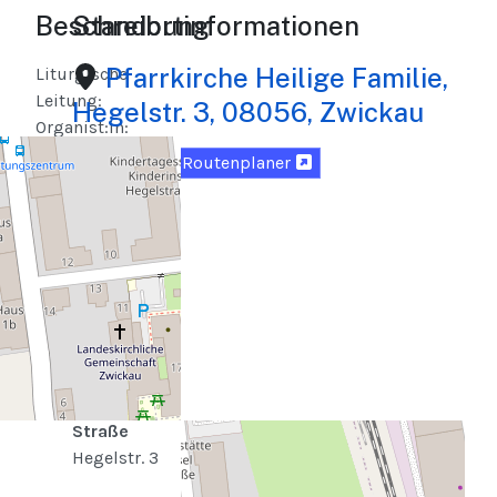
Beschreibung
Standortinformationen
Pfarrkirche Heilige Familie,
Liturgische
Leitung:
Hegelstr. 3, 08056, Zwickau
Organist:in:
Kantor:in:
Karte
Routenplaner
Lektor:innen:
Fürbitten
vorbeten:
Vermeldungen:
Küster:in:
Straße
Hegelstr. 3