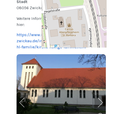
Stadt
08056 Zwickau
Weitere Informationen zur Kirche finden Sie
hier:
https://www.heilige-familie-
zwickau.de/index.php/ortsgemeinden/zwickau-
hl-familie/kirche-heilige-familie.html
+
−
© OpenStreetMap