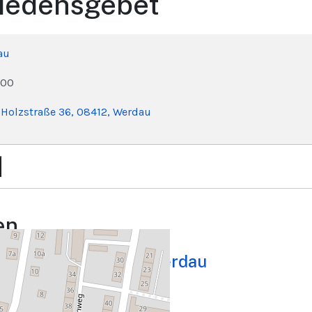
iedensgebet
au
:00
, Holzstraße 36, 08412, Werdau
en
olzstraße 36, 08412, Werdau