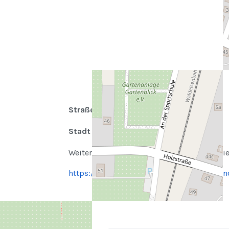
Straße
Holzstraße 36
Stadt
08412 Werdau
Weitere Inforamtionen zur Kirche finden Sie
https://www.heilige-familie-zwickau.de/i