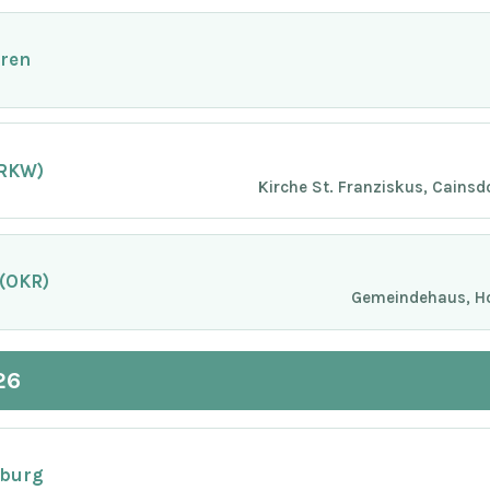
oren
(RKW)
Kirche St. Franziskus, Cainsd
 (OKR)
Gemeindehaus, Ho
26
sburg