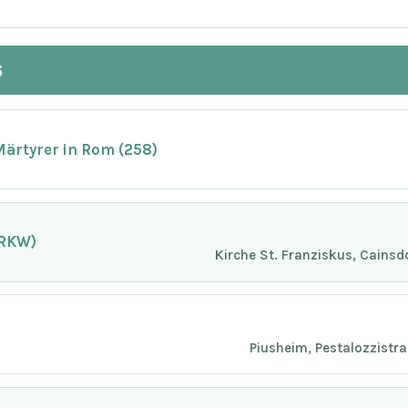
6
Märtyrer in Rom (258)
(RKW)
Kirche St. Franziskus, Cainsd
Piusheim, Pestalozzistr