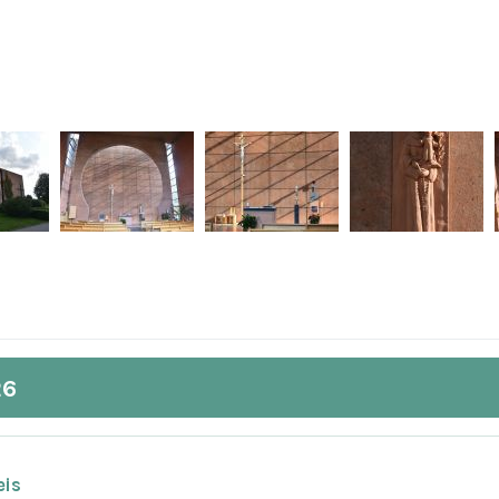
26
eis