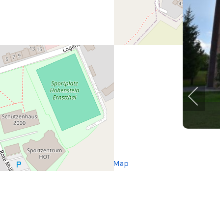
+
−
© OpenStreetMap