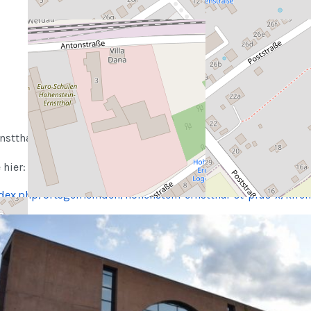
nstthal
 hier:
ndex.php/ortsgemeinden/hohenstein-ernstthal-st-pius-x/kirch