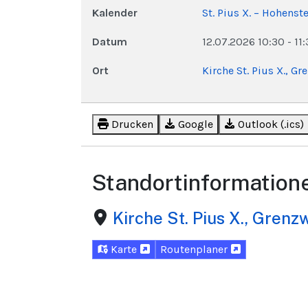
Kalender
St. Pius X. – Hohenst
Datum
12.07.2026
10:30
-
11
Ort
Kirche St. Pius X., G
Drucken
Google
Outlook (.ics)
Standortinformation
Kirche St. Pius X., Grenz
Karte
Routenplaner