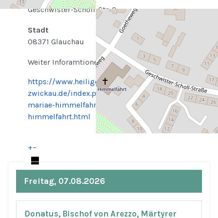
Geschwister-Scholl-Str. 2
Stadt
08371 Glauchau
Weiter Inforamtionen zur Kirche finden Sie hier:
https://www.heilige-familie-
zwickau.de/index.php/ortsgemeinden/glauchau-
mariae-himmelfahrt/kirche-mariae-
himmelfahrt.html
+
−
© OpenStreetMap
Freitag, 07.08.2026
Donatus, Bischof von Arezzo, Märtyrer