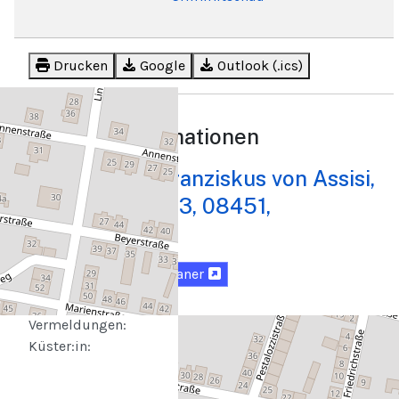
Drucken
Google
Outlook (.ics)
Beschreibung
Standortinformationen
Kirche St. Franziskus von Assisi,
Liturgische
Leitung:
Pestalozzistr. 43, 08451,
Organist:in:
Crimmitschau
Kantor:in:
Lektor:innen:
Karte
Routenplaner
Fürbitten
vorbeten:
Vermeldungen:
Küster:in: