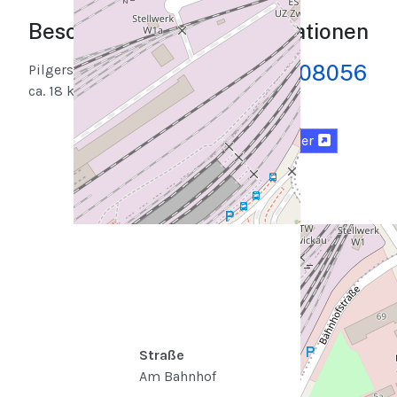
Beschreibung
Standortinformationen
Am Bahnhof, 08056
Pilgerstrecke
ca. 18 km
Zwickau
Karte
Routenplaner
Straße
Am Bahnhof